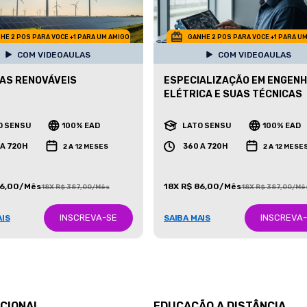
HE 2 POS PARA VOCE +1 PARA UM AMIGO
GANHE 2 POS PARA VOCE +1 PARA U
COM VIDEOAULAS
COM VIDEOAULAS
AS RENOVÁVEIS
ESPECIALIZAÇÃO EM ENGENH
ELÉTRICA E SUAS TÉCNICAS
O SENSU
100% EAD
LATO SENSU
100% EAD
 A 720H
360 A 720H
2 A 12 MESES
2 A 12 MESE
86,00/Mês
18X R$ 86,00/Mês
18X R$ 387,00/Mês
18X R$ 387,00/Mê
INSCREVA-SE
INSCREVA
AIS
SAIBA MAIS
UCIONAL
EDUCAÇÃO A DISTÂNCIA