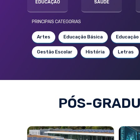
EDUCAÇÃO
SAÚDE
PRINCIPAIS CATEGORIAS
Artes
Educação Básica
Educação 
Gestão Escolar
História
Letras
PÓS-GRADU