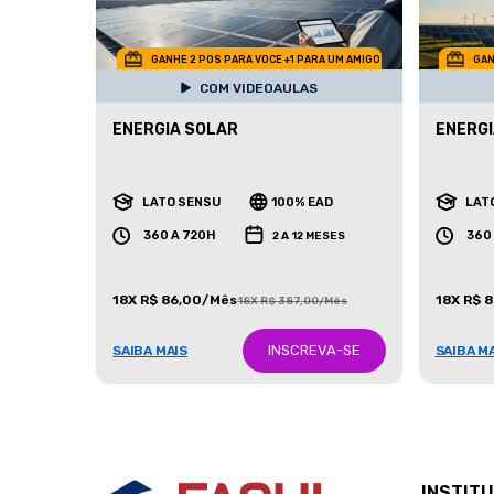
GANHE 2 POS PARA VOCE +1 PARA UM AMIGO
GAN
COM VIDEOAULAS
ENERGIA SOLAR
ENERGI
LATO SENSU
100% EAD
LAT
360 A 720H
360
2 A 12 MESES
18X R$ 86,00/Mês
18X R$ 
18X R$ 387,00/Mês
INSCREVA-SE
SAIBA MAIS
SAIBA M
INSTIT