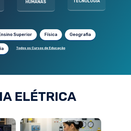
TECNOLOGIA
HUMANAS
Ensino Superior
Física
Geografia
ia
Todos os Cursos de Educação
A ELÉTRICA