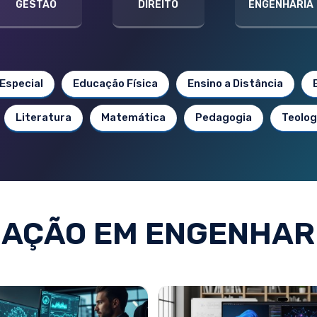
GESTÃO
DIREITO
ENGENHARIA
Especial
Educação Física
Ensino a Distância
Literatura
Matemática
Pedagogia
Teolog
AÇÃO EM ENGENHARI