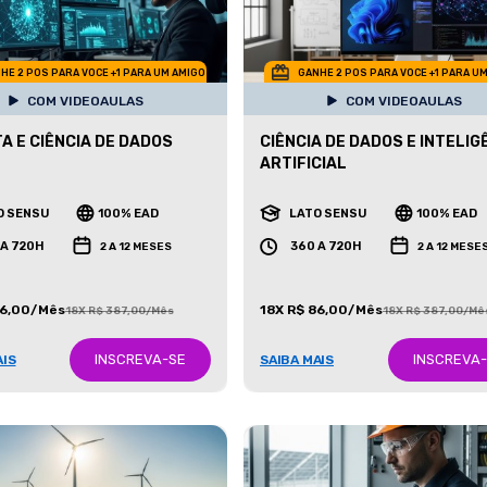
HE 2 POS PARA VOCE +1 PARA UM AMIGO
GANHE 2 POS PARA VOCE +1 PARA U
COM VIDEOAULAS
COM VIDEOAULAS
TA E CIÊNCIA DE DADOS
CIÊNCIA DE DADOS E INTELIG
ARTIFICIAL
O SENSU
100% EAD
LATO SENSU
100% EAD
 A 720H
360 A 720H
2 A 12 MESES
2 A 12 MESE
86,00/Mês
18X R$ 86,00/Mês
18X R$ 387,00/Mês
18X R$ 387,00/Mê
INSCREVA-SE
INSCREVA
AIS
SAIBA MAIS