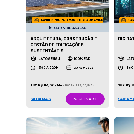
GANHE 2 POS PARA VOCE +1 PARA UM AMIGO
GAN
COM VIDEOAULAS
ARQUITETURA, CONSTRUÇÃO E
BIG DA
GESTÃO DE EDIFICAÇÕES
SUSTENTÁVEIS
LATO SENSU
100% EAD
LAT
360 A 720H
360
2 A 12 MESES
18X R$ 86,00/Mês
18X R$ 
18X R$ 387,00/Mês
INSCREVA-SE
SAIBA MAIS
SAIBA M