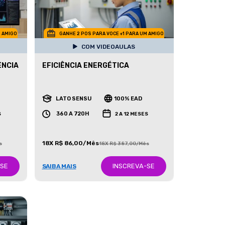
M AMIGO
GANHE 2 POS PARA VOCE +1 PARA UM AMIGO
COM VIDEOAULAS
ÊNCIA
EFICIÊNCIA ENERGÉTICA
LATO SENSU
100% EAD
360 A 720H
S
2 A 12 MESES
18X R$ 86,00/Mês
s
18X R$ 387,00/Mês
-SE
INSCREVA-SE
SAIBA MAIS