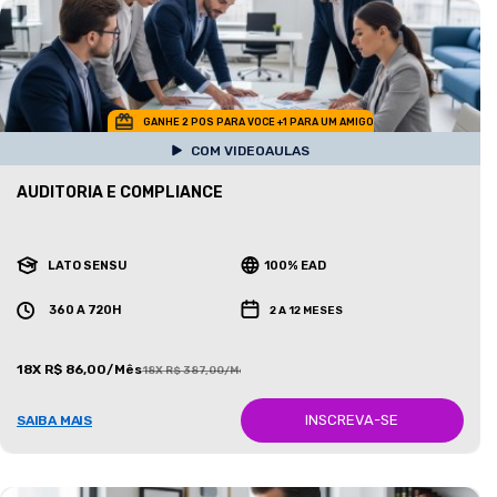
GANHE 2 POS PARA VOCE +1 PARA UM AMIGO
COM VIDEOAULAS
AUDITORIA E COMPLIANCE
LATO SENSU
100% EAD
360 A 720H
2 A 12 MESES
18X R$ 86,00/Mês
18X R$ 387,00/Mês
INSCREVA-SE
SAIBA MAIS