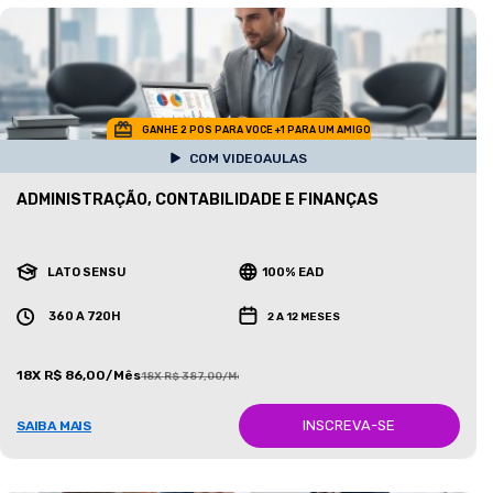
GANHE 2 POS PARA VOCE +1 PARA UM AMIGO
COM VIDEOAULAS
ADMINISTRAÇÃO, CONTABILIDADE E FINANÇAS
LATO SENSU
100% EAD
360 A 720H
2 A 12 MESES
18X R$ 86,00/Mês
18X R$ 387,00/Mês
INSCREVA-SE
SAIBA MAIS