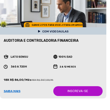
GANHE 2 POS PARA VOCE +1 PARA UM AMIGO
COM VIDEOAULAS
AUDITORIA E CONTROLADORIA FINANCEIRA
LATO SENSU
100% EAD
360 A 720H
2 A 12 MESES
18X R$ 86,00/Mês
18X R$ 387,00/Mês
INSCREVA-SE
SAIBA MAIS