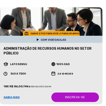
GANHE 2 POS PARA VOCE +1 PARA UM AMIGO
COM VIDEOAULAS
ADMINISTRAÇÃO DE RECURSOS HUMANOS NO SETOR
PÚBLICO
LATO SENSU
100% EAD
360 A 720H
2 A 12 MESES
18X R$ 86,00/Mês
18X R$ 387,00/Mês
INSCREVA-SE
SAIBA MAIS