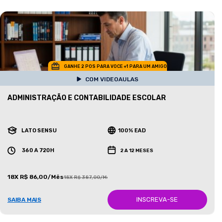
GANHE 2 POS PARA VOCE +1 PARA UM AMIGO
COM VIDEOAULAS
ADMINISTRAÇÃO E CONTABILIDADE ESCOLAR
LATO SENSU
100% EAD
360 A 720H
2 A 12 MESES
18X R$ 86,00/Mês
18X R$ 387,00/Mês
INSCREVA-SE
SAIBA MAIS