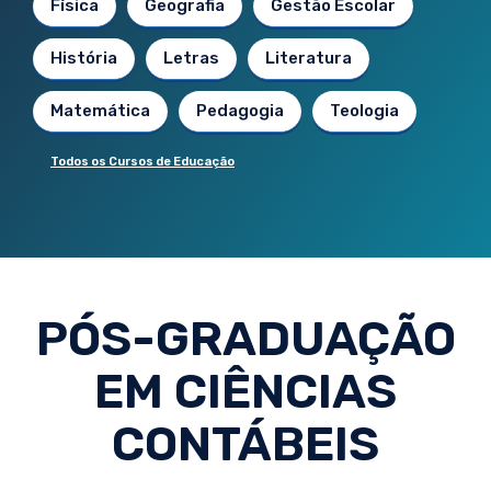
Física
Geografia
Gestão Escolar
História
Letras
Literatura
Matemática
Pedagogia
Teologia
Todos os Cursos de Educação
PÓS-GRADUAÇÃO
EM CIÊNCIAS
CONTÁBEIS