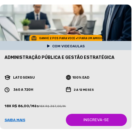
GANHE 2 POS PARA VOCE +1 PARA UM AMIGO
COM VIDEOAULAS
ADMINISTRAÇÃO PÚBLICA E GESTÃO ESTRATÉGICA
LATO SENSU
100% EAD
360 A 720H
2 A 12 MESES
18X R$ 86,00/Mês
18X R$ 387,00/Mês
INSCREVA-SE
SAIBA MAIS